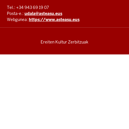
Tel.: +34 943 69 19 07
Posta-e.:
udala@asteasu.eus
Webgunea:
https://www.asteasu.eus
Ereiten Kultur Zerbitzuak