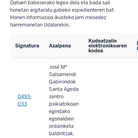
Datuen babeserako legea dela eta bada sail
honetan argitaratu gabeko espedienteren bat.
Honen informazioa ikusteko jarri mesedez
harremanetan Udalarekin.
Kudeatzaile
Signatura
Azalpena
elektronikoaren
kodea
José Mª
Salsamendi
Gabirondok
Santa Ageda
0493-
zentro
033
psikiatrikoan
egindako
egonaldien
ordainketa
baldintzak.