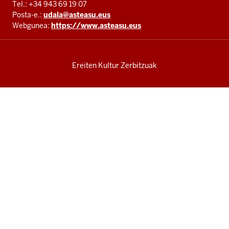
Tel.: +34 943 69 19 07
Posta-e.:
udala@asteasu.eus
Webgunea:
https://www.asteasu.eus
Ereiten Kultur Zerbitzuak