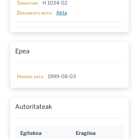
Signatura
H 1034-02
Dokumentu mota
Akta
Epea
Hasiera data
1999-08-03
Autoritateak
Egitekoa
Eragilea