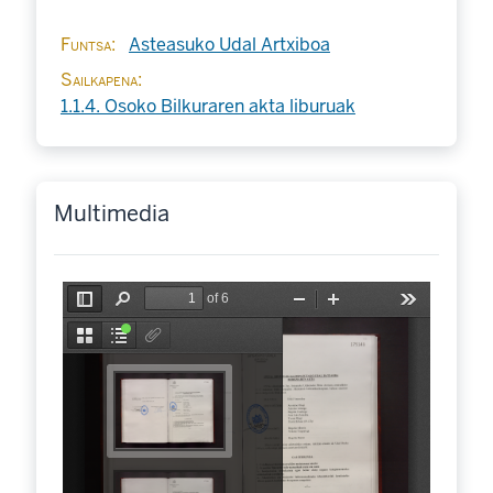
Funtsa
Asteasuko Udal Artxiboa
Sailkapena
1.1.4. Osoko Bilkuraren akta liburuak
Multimedia