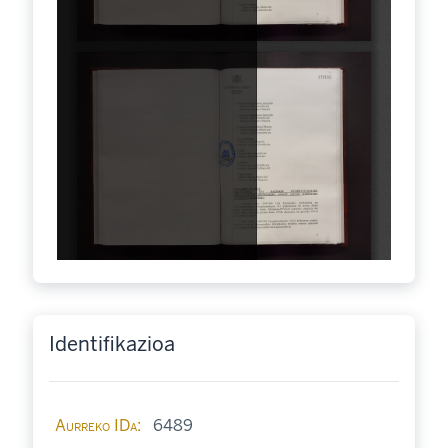
Identifikazioa
Aurreko IDa
6489