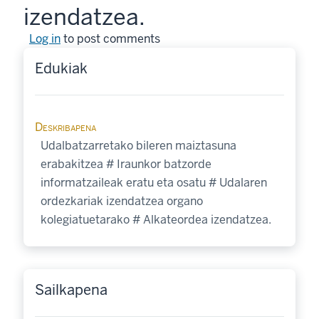
izendatzea.
Log in
to post comments
Edukiak
Deskribapena
Udalbatzarretako bileren maiztasuna
erabakitzea # Iraunkor batzorde
informatzaileak eratu eta osatu # Udalaren
ordezkariak izendatzea organo
kolegiatuetarako # Alkateordea izendatzea.
Sailkapena