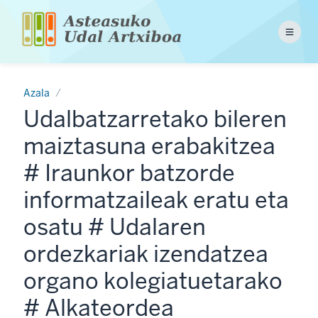
Skip
to
Menu
main
content
Azala
Udalbatzarretako bileren
maiztasuna erabakitzea
# Iraunkor batzorde
informatzaileak eratu eta
osatu # Udalaren
ordezkariak izendatzea
organo kolegiatuetarako
# Alkateordea