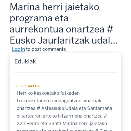
Marina herri jaietako
programa eta
aurrekontua onartzea #
Eusko Jaurlaritzak udal…
Log in
to post comments
Edukiak
Deskribapena
Herriko kaskoetako fatxaden
txukunketarako dirulaguntzen oinarriak
onartzea # Asteasuko Udala eta Santamaña
elkartearen arteko hitzarmena onartzea #
San Pedro eta Santa Marina herri jaietako