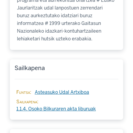
programa eta aurrekontua onartzea # Eusko
Jaurlaritzak udal lanpostuen zerrendari
buruz aurkeztutako idatziari buruz
informatzea # 1999 urterako Gaitasun
Nazionaleko idazkari-kontuhartzaileen
lehiaketari hutsik uzteko erabakia.
Sailkapena
Funtsa
Asteasuko Udal Artxiboa
Sailkapena
1.1.4. Osoko Bilkuraren akta liburuak