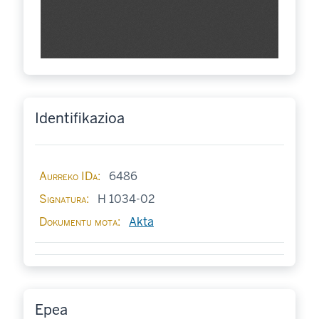
Identifikazioa
Aurreko IDa
6486
Signatura
H 1034-02
Dokumentu mota
Akta
Epea