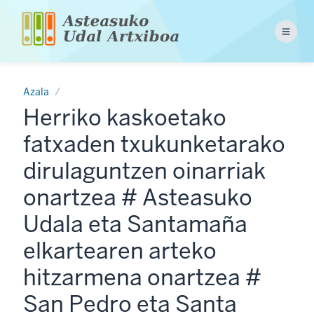
Skip
to
Menu
main
content
Azala
Herriko kaskoetako
fatxaden txukunketarako
dirulaguntzen oinarriak
onartzea # Asteasuko
Udala eta Santamaña
elkartearen arteko
hitzarmena onartzea #
San Pedro eta Santa