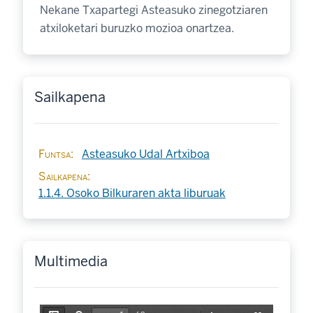
Nekane Txapartegi Asteasuko zinegotziaren
atxiloketari buruzko mozioa onartzea.
Sailkapena
Funtsa
Asteasuko Udal Artxiboa
Sailkapena
1.1.4. Osoko Bilkuraren akta liburuak
Multimedia