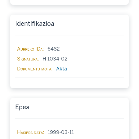
Identifikazioa
Aurreko IDa
6482
Signatura
H 1034-02
Dokumentu mota
Akta
Epea
Hasiera data
1999-03-11