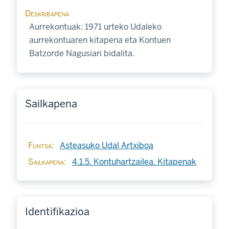
Deskribapena
Aurrekontuak: 1971 urteko Udaleko
aurrekontuaren kitapena eta Kontuen
Batzorde Nagusiari bidalita.
Sailkapena
Funtsa
Asteasuko Udal Artxiboa
Sailkapena
4.1.5. Kontuhartzailea. Kitapenak
Identifikazioa