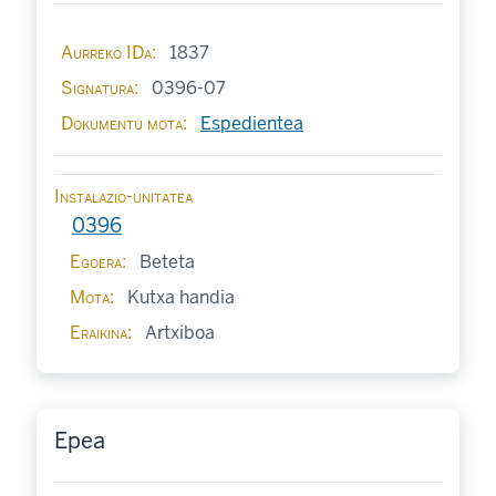
Aurreko IDa
1837
Signatura
0396-07
Dokumentu mota
Espedientea
Instalazio-unitatea
0396
Egoera
Beteta
Mota
Kutxa handia
Eraikina
Artxiboa
Epea