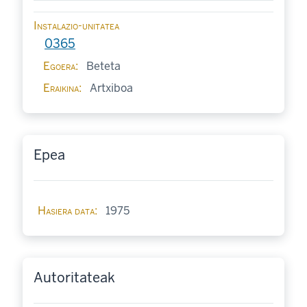
Instalazio-unitatea
0365
Egoera
Beteta
Eraikina
Artxiboa
Epea
Hasiera data
1975
Autoritateak