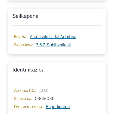
Sailkapena
Funtsa
Asteasuko Udal Artxiboa
Sailkapena
3.5.7. Suhiltzaileak
Identifikazioa
Aurreko IDa
1272
Signatura
0365-036
Dokumentu mota
Espedientea