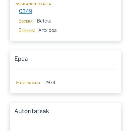
Instalazio-unitatea
0349
Egoera
Beteta
Eraikina
Artxiboa
Epea
Hasiera data
1974
Autoritateak