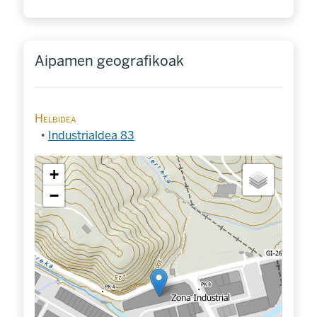
Aipamen geografikoak
Helbidea
Industrialdea 83
+
−