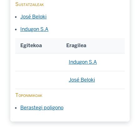
Sustatzaileak
José Beloki
Indugon S.A
Egitekoa
Eragilea
Indugon S.A
José Beloki
Toponimikoak
Berastegi poligono