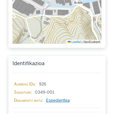
Leaflet
|
GeoEuskadi
Identifikazioa
Aurreko IDa
926
Signatura
0349-001
Dokumentu mota
Espedientea