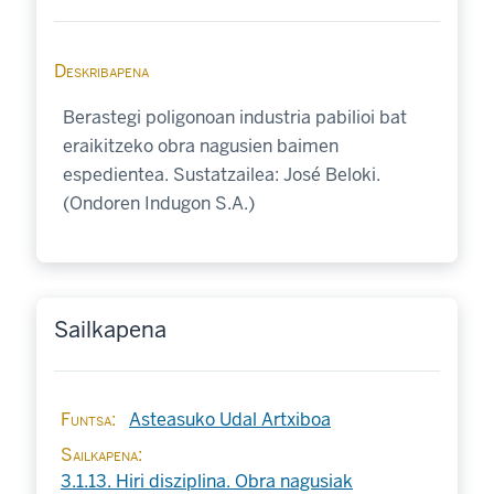
Deskribapena
Berastegi poligonoan industria pabilioi bat
eraikitzeko obra nagusien baimen
espedientea. Sustatzailea: José Beloki.
(Ondoren Indugon S.A.)
Sailkapena
Funtsa
Asteasuko Udal Artxiboa
Sailkapena
3.1.13. Hiri disziplina. Obra nagusiak