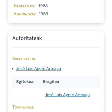
Hasiera data
1968
Amaiera data
1969
Autoritateak
Sustatzaileak
José Luis Agote Arteaga
Egitekoa
Eragilea
José Luis Agote Arteaga
Toponimikoak