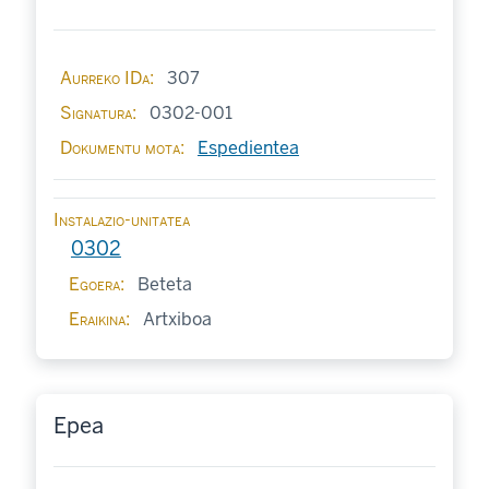
Aurreko IDa
307
Signatura
0302-001
Dokumentu mota
Espedientea
Instalazio-unitatea
0302
Egoera
Beteta
Eraikina
Artxiboa
Epea