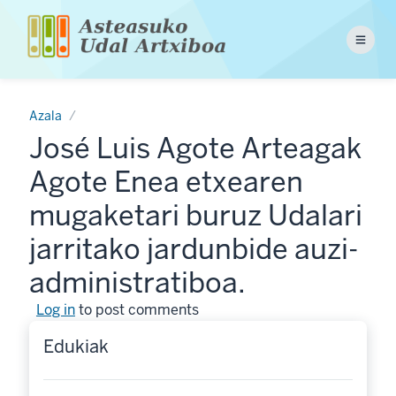
Skip
to
Menu
main
content
Azala
José Luis Agote Arteagak
Agote Enea etxearen
mugaketari buruz Udalari
jarritako jardunbide auzi-
administratiboa.
Log in
to post comments
Edukiak