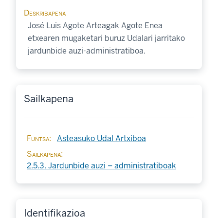
Deskribapena
José Luis Agote Arteagak Agote Enea
etxearen mugaketari buruz Udalari jarritako
jardunbide auzi-administratiboa.
Sailkapena
Funtsa
Asteasuko Udal Artxiboa
Sailkapena
2.5.3. Jardunbide auzi – administratiboak
Identifikazioa