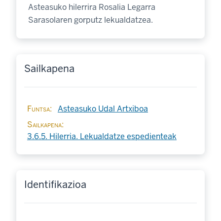
Asteasuko hilerrira Rosalia Legarra
Sarasolaren gorputz lekualdatzea.
Sailkapena
Funtsa
Asteasuko Udal Artxiboa
Sailkapena
3.6.5. Hilerria. Lekualdatze espedienteak
Identifikazioa