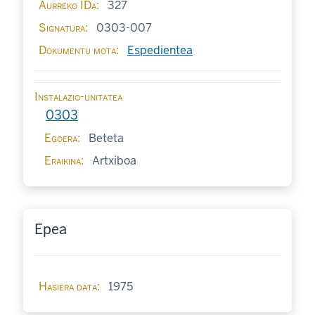
Aurreko IDa
327
Signatura
0303-007
Dokumentu mota
Espedientea
Instalazio-unitatea
0303
Egoera
Beteta
Eraikina
Artxiboa
Epea
Hasiera data
1975