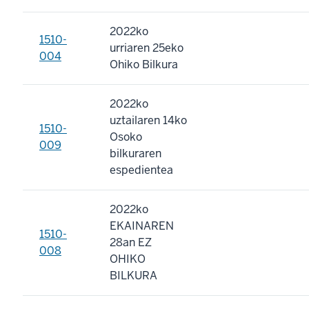
2022ko
1510-
urriaren 25eko
004
Ohiko Bilkura
2022ko
uztailaren 14ko
1510-
Osoko
009
bilkuraren
espedientea
2022ko
EKAINAREN
1510-
28an EZ
008
OHIKO
BILKURA