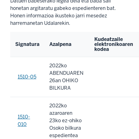
Datuen babeserako legea dela eta bada sail
honetan argitaratu gabeko espedienteren bat.
Honen informazioa ikusteko jarri mesedez
harremanetan Udalarekin.
Kudeatzaile
Signatura
Azalpena
elektronikoaren
kodea
2022ko
ABENDUAREN
1510-05
26an OHIKO
BILKURA
2022ko
azaroaren
1510-
23ko ez-ohiko
010
Osoko bilkura
espedientea