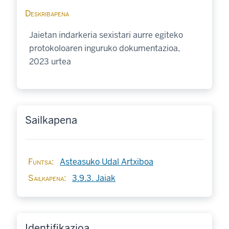
Deskribapena
Jaietan indarkeria sexistari aurre egiteko
protokoloaren inguruko dokumentazioa,
2023 urtea
Sailkapena
Funtsa
Asteasuko Udal Artxiboa
Sailkapena
3.9.3. Jaiak
Identifikazioa