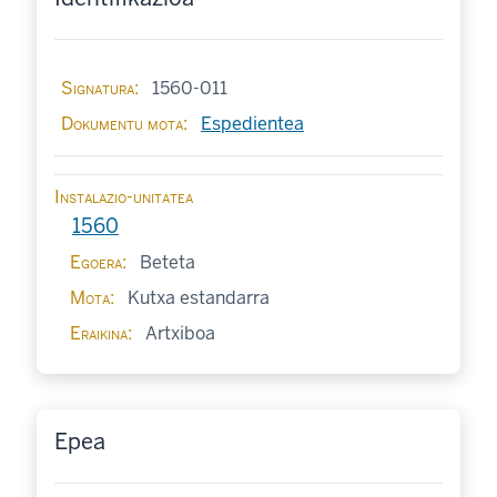
Signatura
1560-011
Dokumentu mota
Espedientea
Instalazio-unitatea
1560
Egoera
Beteta
Mota
Kutxa estandarra
Eraikina
Artxiboa
Epea