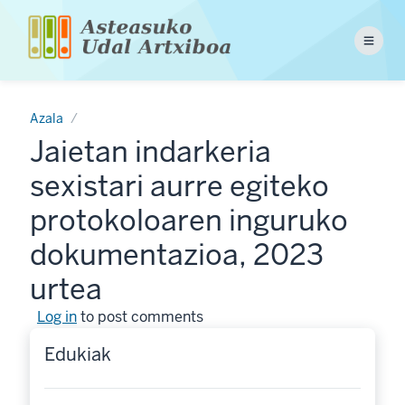
Skip
to
Menu
main
content
Azala
Jaietan indarkeria
sexistari aurre egiteko
protokoloaren inguruko
dokumentazioa, 2023
urtea
Log in
to post comments
Edukiak