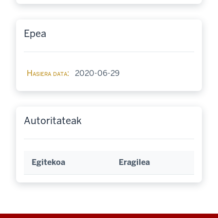
Epea
Hasiera data
2020-06-29
Autoritateak
Egitekoa
Eragilea