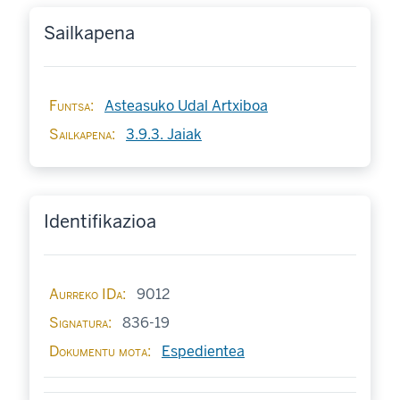
Sailkapena
Funtsa
Asteasuko Udal Artxiboa
Sailkapena
3.9.3. Jaiak
Identifikazioa
Aurreko IDa
9012
Signatura
836-19
Dokumentu mota
Espedientea