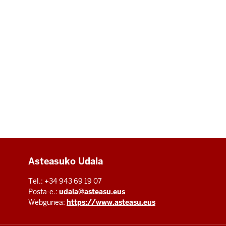
Additional
Asteasuko Udala
resources
Tel.: +34 943 69 19 07
Posta-e.:
udala@asteasu.eus
Webgunea:
https://www.asteasu.eus