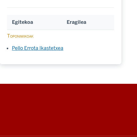
Egitekoa
Eragilea
Toponimikoak
Pello Errota Ikastetxea