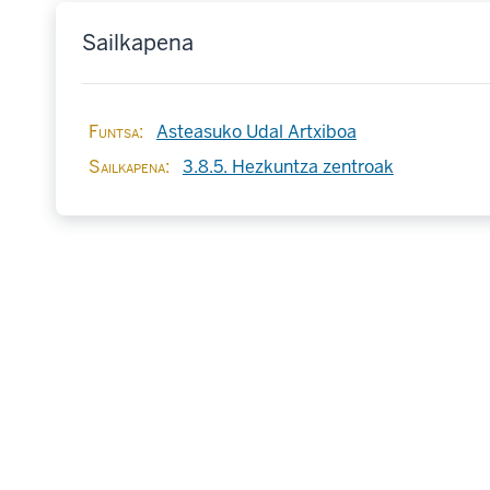
Sailkapena
Funtsa
Asteasuko Udal Artxiboa
Sailkapena
3.8.5. Hezkuntza zentroak