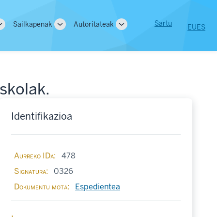
User
Sartu
Sailkapenak
Autoritateak
EU
ES
Toggle
Toggle
Toggle
tion
account
sub-
sub-
sub-
navigation
navigation
navigation
menu
skolak.
Identifikazioa
Aurreko IDa
478
Signatura
0326
Dokumentu mota
Espedientea