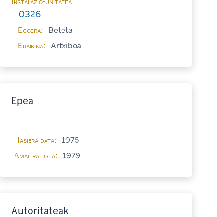
Instalazio-unitatea
0326
Egoera
Beteta
Eraikina
Artxiboa
Epea
Hasiera data
1975
Amaiera data
1979
Autoritateak