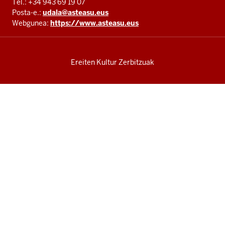
Tel.: +34 943 69 19 07
Posta-e.:
udala@asteasu.eus
Webgunea:
https://www.asteasu.eus
Ereiten Kultur Zerbitzuak