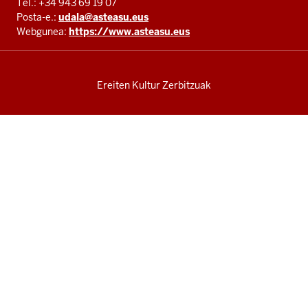
Tel.: +34 943 69 19 07
Posta-e.:
udala@asteasu.eus
Webgunea:
https://www.asteasu.eus
Ereiten Kultur Zerbitzuak