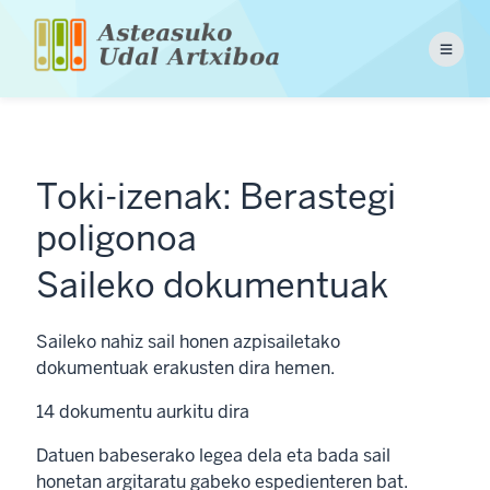
Pasar
al
Menu
contenido
principal
Toki-izenak: Berastegi
poligonoa
Saileko dokumentuak
Saileko nahiz sail honen azpisailetako
dokumentuak erakusten dira hemen.
14
dokumentu aurkitu dira
Datuen babeserako legea dela eta bada sail
honetan argitaratu gabeko espedienteren bat.