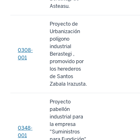
Asteasu.
Proyecto de
Urbanización
polígono
industrial
0308-
Berastegi ,
001
promovido por
los herederos
de Santos
Zabala Irazusta.
Proyecto
pabellón
industrial para
la empresa
0348-
"Suministros
001
para Fundición"