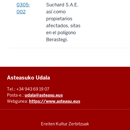
0305-
Suchard S.A.E.
002
así como
propietarios
afectados, sitas
en el polígono
Berastegi.
Additional
Asteasuko Udala
resources
Tel.: +34 943 69 19 07
Posta-e.:
udala@asteasu.eus
Webgunea:
https://www.asteasu.eus
Ereiten Kultur Zerbitzuak