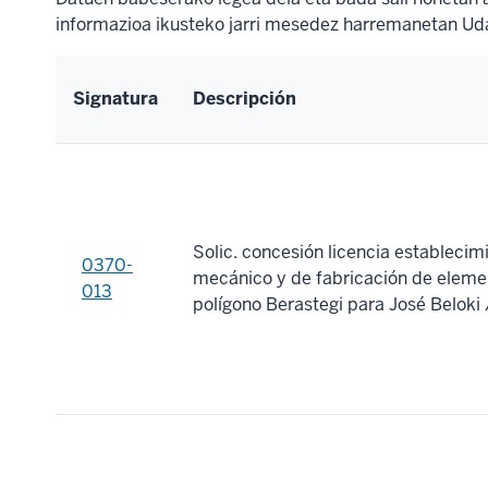
informazioa ikusteko jarri mesedez harremanetan Uda
Signatura
Descripción
Solic. concesión licencia establecimi
0370-
mecánico y de fabricación de elemen
013
polígono Berastegi para José Beloki 