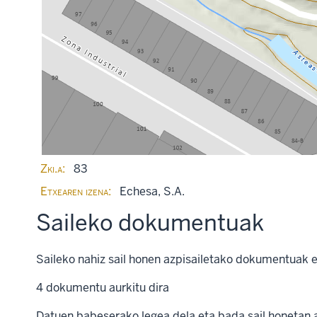
Zki.a
83
Etxearen izena
Echesa, S.A.
Saileko dokumentuak
Saileko nahiz sail honen azpisailetako dokumentuak 
4
dokumentu aurkitu dira
Datuen babeserako legea dela eta bada sail honetan 