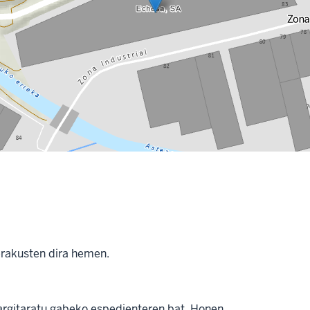
erakusten dira hemen.
argitaratu gabeko espedienteren bat. Honen