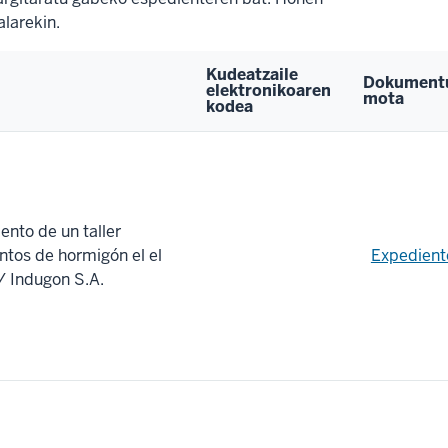
larekin.
Kudeatzaile
Dokument
elektronikoaren
mota
kodea
ento de un taller
tos de hormigón el el
Expedient
/ Indugon S.A.