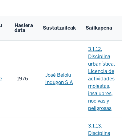
u
Hasiera
Sustatzaileak
Sailkapena
data
3.1.12.
Disciplina
urbanística.
Licencia de
José Beloki
e
1976
actividades
Indugon S.A
molestas,
insalubres,
nocivas y
peligrosas
3.1.13.
Disciplina