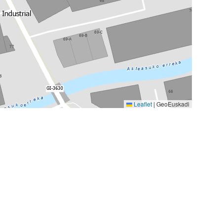
Leaflet
|
GeoEuskadi