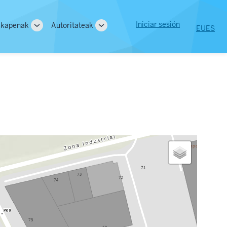
User
Iniciar sesión
lkapenak
Autoritateak
EU
ES
Toggle
Toggle
account
sub-
sub-
ion
navigation
navigation
menu