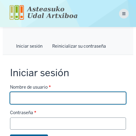
Pasar
al
Menu
contenido
principal
Solapas
Iniciar sesión
Reinicializar su contraseña
principales
Iniciar sesión
Nombre de usuario
Contraseña