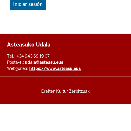
Additional
Asteasuko Udala
resources
Tel.: +34 943 69 19 07
Posta-e.:
udala@asteasu.eus
Webgunea:
https://www.asteasu.eus
Ereiten Kultur Zerbitzuak